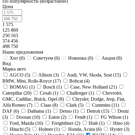
По популярности (возрастание)
Цена
1 575
125 869
250 163
374 456
498 750
Наши предложения
Хит (
0
)
Советуем (
0
)
Новинка (
0
)
Акция (
0
)
Вид
Марка авто
AGCO (
5
)
Allison (
3
)
Audi, VW, Skoda, Seat (
15
)
BMW, Mini, Rolls-Royce (
17
)
Bobcat (
4
)
BOMAG (
1
)
Bosch (
1
)
Case, New Holland (
21
)
Caterpillar (
20
)
Cesab (
1
)
Challenger (
1
)
Chevrolet,
GMC, Cadillac, Buick, Opel (
8
)
Chrysler, Dodge, Jeep, Fiat,
Alfa Romeo (
7
)
Claas (
8
)
Clark (
5
)
Cummins (
11
)
DAF (
6
)
Daihatsu (
1
)
Denso (
1
)
Detroit (
15
)
Deutz
(
3
)
Doosan (
10
)
Eaton (
2
)
Fendt (
1
)
FG Wilson (
1
)
Ford, Mazda (
16
)
Freightliner (
2
)
Hiab (
1
)
Hino (
4
)
Hitachi (
5
)
Holmer (
1
)
Honda, Acura (
6
)
Hyster (
3
)