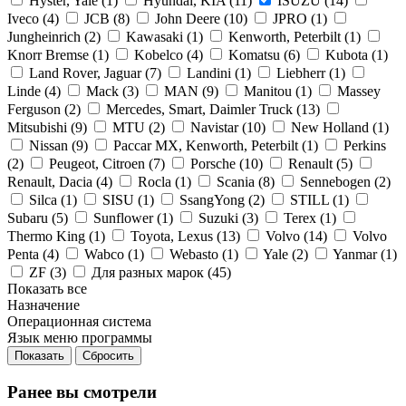
Hyster, Yale (
1
)
Hyundai, KIA (
11
)
ISUZU (
14
)
Iveco (
4
)
JCB (
8
)
John Deere (
10
)
JPRO (
1
)
Jungheinrich (
2
)
Kawasaki (
1
)
Kenworth, Peterbilt (
1
)
Knorr Bremse (
1
)
Kobelco (
4
)
Komatsu (
6
)
Kubota (
1
)
Land Rover, Jaguar (
7
)
Landini (
1
)
Liebherr (
1
)
Linde (
4
)
Mack (
3
)
MAN (
9
)
Manitou (
1
)
Massey
Ferguson (
2
)
Mercedes, Smart, Daimler Truck (
13
)
Mitsubishi (
9
)
MTU (
2
)
Navistar (
10
)
New Holland (
1
)
Nissan (
9
)
Paccar MX, Kenworth, Peterbilt (
1
)
Perkins
(
2
)
Peugeot, Citroen (
7
)
Porsche (
10
)
Renault (
5
)
Renault, Dacia (
4
)
Rocla (
1
)
Scania (
8
)
Sennebogen (
2
)
Silca (
1
)
SISU (
1
)
SsangYong (
2
)
STILL (
1
)
Subaru (
5
)
Sunflower (
1
)
Suzuki (
3
)
Terex (
1
)
Thermo King (
1
)
Toyota, Lexus (
13
)
Volvo (
14
)
Volvo
Penta (
4
)
Wabco (
1
)
Webasto (
1
)
Yale (
2
)
Yanmar (
1
)
ZF (
3
)
Для разных марок (
45
)
Показать все
Назначение
Операционная система
Язык меню программы
Сбросить
Ранее вы смотрели