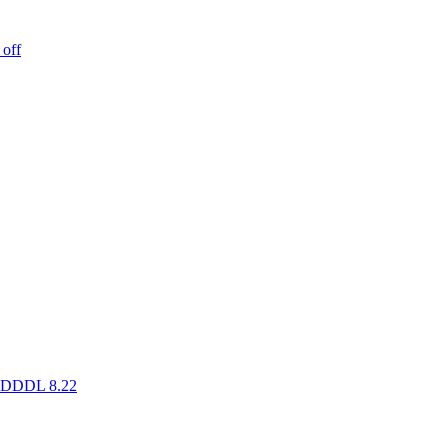
off
k DDDL 8.22