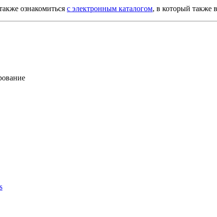
м также ознакомиться
с электронным каталогом
, в который также 
рование
s