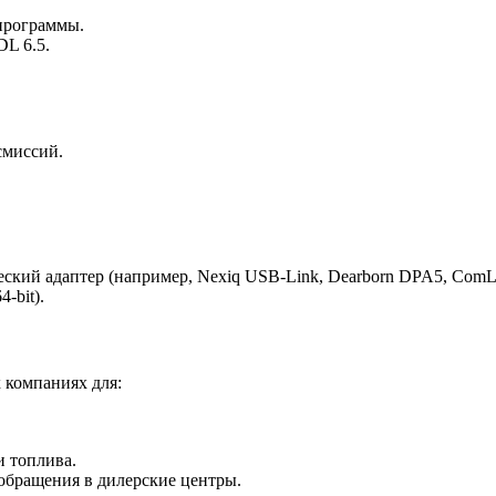
программы.
L 6.5.
смиссий.
ский адаптер (например, Nexiq USB-Link, Dearborn DPA5, ComL
-bit).
 компаниях для:
 топлива.
обращения в дилерские центры.