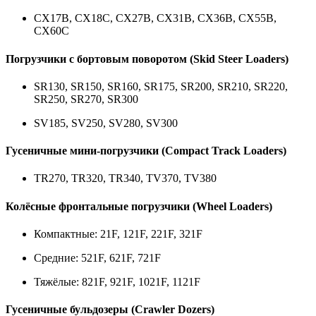
CX17B, CX18C, CX27B, CX31B, CX36B, CX55B,
CX60C
Погрузчики с бортовым поворотом (Skid Steer Loaders)
SR130, SR150, SR160, SR175, SR200, SR210, SR220,
SR250, SR270, SR300
SV185, SV250, SV280, SV300
Гусеничные мини-погрузчики (Compact Track Loaders)
TR270, TR320, TR340, TV370, TV380
Колёсные фронтальные погрузчики (Wheel Loaders)
Компактные: 21F, 121F, 221F, 321F
Средние: 521F, 621F, 721F
Тяжёлые: 821F, 921F, 1021F, 1121F
Гусеничные бульдозеры (Crawler Dozers)