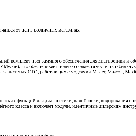
ичаться от цен в розничных магазинах
льный комплект программного обеспечения для диагностики и об
VMware), что обеспечивает полную совместимость и стабильную
и независимых СТО, работающих с моделями Master, Mascott, Ma
дилерских функций для диагностики, калибровки, кодирования и
лёгкого класса и включает модули, идентичные дилерским инстру
всем системам автомобиля.