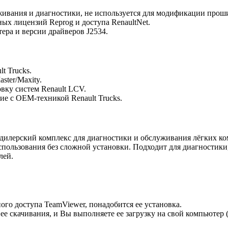
уживания и диагностики, не используется для модификации прош
ых лицензий Reprog и доступа RenaultNet.
ера и версии драйверов J2534.
t Trucks.
ster/Maxity.
ку систем Renault LCV.
е с OEM-техникой Renault Trucks.
дилерский комплекс для диагностики и обслуживания лёгких ком
пользования без сложной установки. Подходит для диагностики
лей.
ого доступа TeamViewer, понадобится ее установка.
ее скачивания, и Вы выполняете ее загрузку на свой компьютер