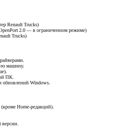
ер Renault Trucks)
x OpenPort 2.0 — в ограниченном режиме)
ault Trucks)
драйверами.
ную машину.
е).
ой ПК.
и обновлений Windows.
 (кроме Home-редакций).
й версии.