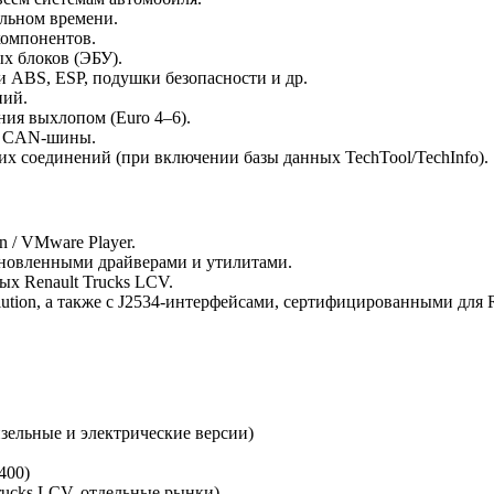
льном времени.
компонентов.
х блоков (ЭБУ).
 ABS, ESP, подушки безопасности и др.
ний.
ния выхлопом (Euro 4–6).
 и CAN-шины.
х соединений (при включении базы данных TechTool/TechInfo).
 / VMware Player.
ановленными драйверами и утилитами.
ых Renault Trucks LCV.
ution, а также с J2534-интерфейсами, сертифицированными для Re
 дизельные и электрические версии)
400)
Trucks LCV, отдельные рынки)