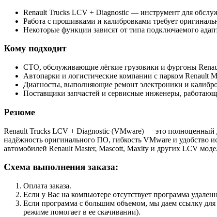
Renault Trucks LCV + Diagnostic — инструмент для обсл
Работа с прошивками и калибровками требует оригинальн
Некоторые функции зависят от типа подключаемого адапт
Кому подходит
СТО, обслуживающие лёгкие грузовики и фургоны Renaul
Автопарки и логистические компании с парком Renault Ma
Диагносты, выполняющие ремонт электроники и калибров
Поставщики запчастей и сервисные инженеры, работающи
Резюме
Renault Trucks LCV + Diagnostic (VMware) — это полноценный 
надёжность оригинального ПО, гибкость VMware и удобство ис
автомобилей Renault Master, Mascott, Maxity и других LCV моде
Схема выполнения заказа:
Оплата заказа.
Если у Вас на компьютере отсутствует программа удаленн
Если программа с большим объемом, мы даем ссылку для 
режиме помогает в ее скачивании).