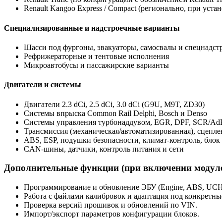
Renault Kangoo Express / Compact (регионально, при уст
Специализированные и надстроечные варианты
Шасси под фургоны, эвакуаторы, самосвалы и спецнадст
Рефрижераторные и тентовые исполнения
Микроавтобусы и пассажирские варианты
Двигатели и системы
Двигатели 2.3 dCi, 2.5 dCi, 3.0 dCi (G9U, M9T, ZD30)
Системы впрыска Common Rail Delphi, Bosch и Denso
Системы управления турбонаддувом, EGR, DPF, SCR/Ad
Трансмиссия (механическая/автоматизированная), сцеп
ABS, ESP, подушки безопасности, климат-контроль, бло
CAN-шины, датчики, контроль питания и сети
Дополнительные функции (при включении модулей
Программирование и обновление ЭБУ (Engine, ABS, UCH, I
Работа с файлами калибровок и адаптация под конкретн
Проверка версий прошивок и обновлений по VIN.
Импорт/экспорт параметров конфигурации блоков.