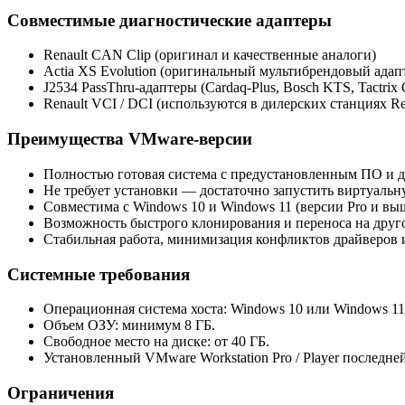
Совместимые диагностические адаптеры
Renault CAN Clip (оригинал и качественные аналоги)
Actia XS Evolution (оригинальный мультибрендовый адапт
J2534 PassThru-адаптеры (Cardaq-Plus, Bosch KTS, Tactri
Renault VCI / DCI (используются в дилерских станциях Ren
Преимущества VMware-версии
Полностью готовая система с предустановленным ПО и 
Не требует установки — достаточно запустить виртуаль
Совместима с Windows 10 и Windows 11 (версии Pro и выш
Возможность быстрого клонирования и переноса на друг
Стабильная работа, минимизация конфликтов драйверов 
Системные требования
Операционная система хоста: Windows 10 или Windows 11
Объем ОЗУ: минимум 8 ГБ.
Свободное место на диске: от 40 ГБ.
Установленный VMware Workstation Pro / Player последне
Ограничения