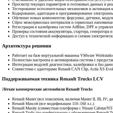
Просмотр текущих параметров и потоковых данных в реа
Тестирование исполнительных механизмов и активация 
Кодирование, адаптация и программирование электронны
Обучение новых компонентов: форсунки, датчики, модули
Сброс межсервисных интервалов и сервисных напомина
Регистрация и калибровка систем AdBlue, DPF и управле
Проверка состояния аккумулятора, стартера, генератора
Доступ к технической информации и схемам электрически
Архитектура решения
Работает на базе виртуальной машины VMware Workstation
Полностью настроена и активирована система с предуст
Интеграция модулей диагностики, калибровки и баз данн
Совместима с адаптерами Renault CAN Clip, Actia XS Evol
Поддерживаемая техника Renault Trucks LCV
Лёгкие коммерческие автомобили Renault Trucks
Renault Master (все поколения, включая Master II, III, IV;
Renault Mascott (все модификации 110–160 л.с.)
Renault Maxity (совместная платформа с Nissan Cabstar/NT
Renault Trafic (по конфигурации с обозначением Renault 