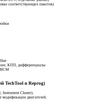
ановке соответствующих пакетов)
ройки
Blue
ление, КПП, дифференциалы
к BCM
 TechTool и Reprog)
nstrument Cluster).
ые модификации двигателей.