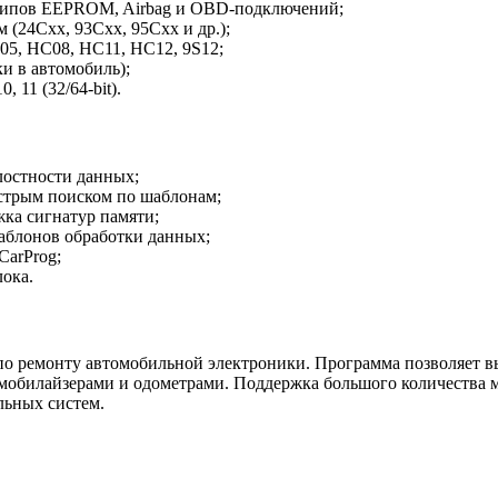
 типов EEPROM, Airbag и OBD-подключений;
24Cxx, 93Cxx, 95Cxx и др.);
05, HC08, HC11, HC12, 9S12;
и в автомобиль);
11 (32/64-bit).
остности данных;
стрым поиском по шаблонам;
ка сигнатур памяти;
аблонов обработки данных;
CarProg;
лока.
х по ремонту автомобильной электроники. Программа позволяет 
мобилайзерами и одометрами. Поддержка большого количества м
льных систем.