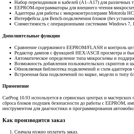
Набор переходников и кабелей (A1–A17) для различных
EEPROM-программаторы для внешнего чтения микросхем (
Адаптеры для работы с микроконтроллерами Motorola HC
Интерфейсы для Bench-подключения блоков (без установк
Совместимость с операционными системами Windows 7, 10, 
Дополнительные функции
Сравнение содержимого EEPROM/FLASH и контроль цел
Редактор дампов с функцией HEX/ASCII просмотра и бы
Автоматическое определение типа микросхемы и поддерж
Возможность добавления пользовательских скриптов и ш
Обновляемая библиотека подключений и схем адаптеров 
Встроенная база подключений по марке, модели и типу б
Применение
CarProg 10.93 используется в сервисных центрах и мастерски
сброса блоков подушек безопасности до работы с EEPROM, им
инструментом для диагностики и программирования автомоби
Как производится заказ
Сначала нужно оплатить заказ.