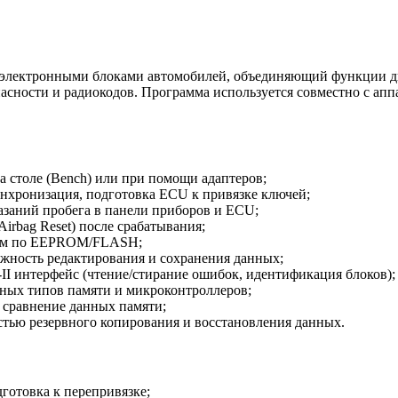
с электронными блоками автомобилей, объединяющий функции д
асности и радиокодов. Программа используется совместно с ап
столе (Bench) или при помощи адаптеров;
инхронизация, подготовка ECU к привязке ключей;
заний пробега в панели приборов и ECU;
irbag Reset) после срабатывания;
стем по EEPROM/FLASH;
ожность редактирования и сохранения данных;
I интерфейс (чтение/стирание ошибок, идентификация блоков);
зных типов памяти и микроконтроллеров;
 сравнение данных памяти;
стью резервного копирования и восстановления данных.
отовка к перепривязке;