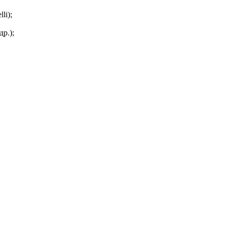
li);
р.);