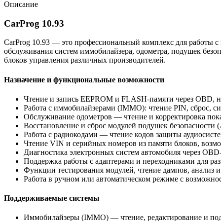
Описание
CarProg 10.93
CarProg 10.93 — это профессиональный комплекс для работы 
обслуживания систем иммобилайзера, одометра, подушек безоп
блоков управления различных производителей.
Назначение и функциональные возможности
Чтение и запись EEPROM и FLASH-памяти через OBD, на 
Работа с иммобилайзерами (IMMO): чтение PIN, сброс, с
Обслуживание одометров — чтение и корректировка пока
Восстановление и сброс модулей подушек безопасности (A
Работа с радиокодами — чтение кодов защиты аудиоси
Чтение VIN и серийных номеров из памяти блоков, возм
Диагностика электронных систем автомобиля через OBD-I
Поддержка работы с адаптерами и переходниками для ра
Функции тестирования модулей, чтение дампов, анализ и
Работа в ручном или автоматическом режиме с возможно
Поддерживаемые системы
Иммобилайзеры (IMMO) — чтение, редактирование и подг