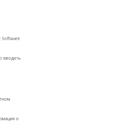
 Software
ро вводить
ртном
ормация о