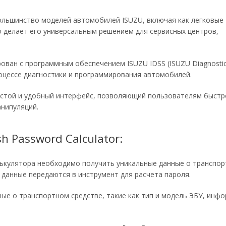
льшинство моделей автомобилей ISUZU, включая как легковые
о делает его универсальным решением для сервисных центров,
ован с программным обеспечением ISUZU IDSS (ISUZU Diagnostic
роцессе диагностики и программирования автомобилей.
простой и удобный интерфейс, позволяющий пользователям быст
нипуляций.
sh Password Calculator:
лькулятора необходимо получить уникальные данные о транспо
и данные передаются в инструмент для расчета пароля.
ные о транспортном средстве, такие как тип и модель ЭБУ, инф