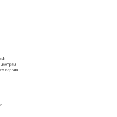
ash
м центрам
ого пароля
У