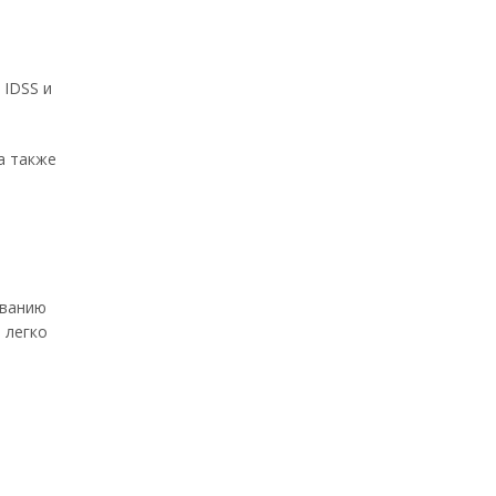
 IDSS и
а также
ованию
 легко