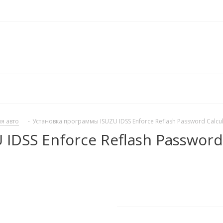
я авто
-
Установка программы ISUZU IDSS Enforce Reflash Password Calcu
DSS Enforce Reflash Password 