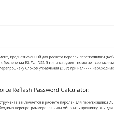
румент, предназначенный для расчета паролей перепрошивки (Refl
 обеспечении ISUZU IDSS. Этот инструмент помогает сервисны
перепрошивку блоков управления (ЭБУ) при наличии необходим
rce Reflash Password Calculator:
струмента заключается в расчете паролей для перепрошивки ЭБ
обходимо перепрограммировать или обновить прошивку ЭБУ для