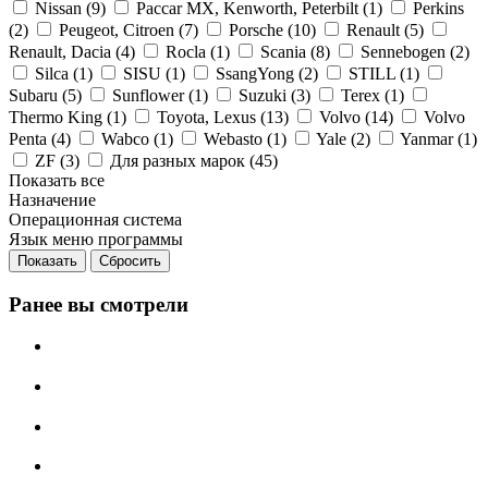
Nissan (
9
)
Paccar MX, Kenworth, Peterbilt (
1
)
Perkins
(
2
)
Peugeot, Citroen (
7
)
Porsche (
10
)
Renault (
5
)
Renault, Dacia (
4
)
Rocla (
1
)
Scania (
8
)
Sennebogen (
2
)
Silca (
1
)
SISU (
1
)
SsangYong (
2
)
STILL (
1
)
Subaru (
5
)
Sunflower (
1
)
Suzuki (
3
)
Terex (
1
)
Thermo King (
1
)
Toyota, Lexus (
13
)
Volvo (
14
)
Volvo
Penta (
4
)
Wabco (
1
)
Webasto (
1
)
Yale (
2
)
Yanmar (
1
)
ZF (
3
)
Для разных марок (
45
)
Показать все
Назначение
Операционная система
Язык меню программы
Сбросить
Ранее вы смотрели