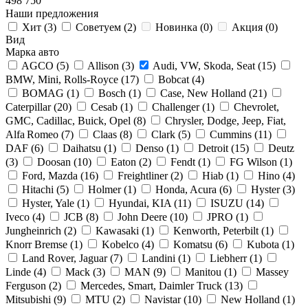
498 750
Наши предложения
Хит (
3
)
Советуем (
2
)
Новинка (
0
)
Акция (
0
)
Вид
Марка авто
AGCO (
5
)
Allison (
3
)
Audi, VW, Skoda, Seat (
15
)
BMW, Mini, Rolls-Royce (
17
)
Bobcat (
4
)
BOMAG (
1
)
Bosch (
1
)
Case, New Holland (
21
)
Caterpillar (
20
)
Cesab (
1
)
Challenger (
1
)
Chevrolet,
GMC, Cadillac, Buick, Opel (
8
)
Chrysler, Dodge, Jeep, Fiat,
Alfa Romeo (
7
)
Claas (
8
)
Clark (
5
)
Cummins (
11
)
DAF (
6
)
Daihatsu (
1
)
Denso (
1
)
Detroit (
15
)
Deutz
(
3
)
Doosan (
10
)
Eaton (
2
)
Fendt (
1
)
FG Wilson (
1
)
Ford, Mazda (
16
)
Freightliner (
2
)
Hiab (
1
)
Hino (
4
)
Hitachi (
5
)
Holmer (
1
)
Honda, Acura (
6
)
Hyster (
3
)
Hyster, Yale (
1
)
Hyundai, KIA (
11
)
ISUZU (
14
)
Iveco (
4
)
JCB (
8
)
John Deere (
10
)
JPRO (
1
)
Jungheinrich (
2
)
Kawasaki (
1
)
Kenworth, Peterbilt (
1
)
Knorr Bremse (
1
)
Kobelco (
4
)
Komatsu (
6
)
Kubota (
1
)
Land Rover, Jaguar (
7
)
Landini (
1
)
Liebherr (
1
)
Linde (
4
)
Mack (
3
)
MAN (
9
)
Manitou (
1
)
Massey
Ferguson (
2
)
Mercedes, Smart, Daimler Truck (
13
)
Mitsubishi (
9
)
MTU (
2
)
Navistar (
10
)
New Holland (
1
)