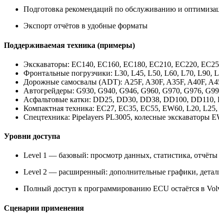
Подготовка рекомендаций по обслуживанию и оптимизац
Экспорт отчётов в удобные форматы
Поддерживаемая техника (примеры)
Экскаваторы: EC140, EC160, EC180, EC210, EC220, EC25
Фронтальные погрузчики: L30, L45, L50, L60, L70, L90, L
Дорожные самосвалы (ADT): A25F, A30F, A35F, A40F, A
Автогрейдеры: G930, G940, G946, G960, G970, G976, G9
Асфальтовые катки: DD25, DD30, DD38, DD100, DD110,
Компактная техника: EC27, EC35, EC55, EW60, L20, L2
Спецтехника: Pipelayers PL3005, колесные экскаваторы
Уровни доступа
Level 1 — базовый: просмотр данных, статистика, отчёты
Level 2 — расширенный: дополнительные графики, детал
Полный доступ к программированию ECU остаётся в Vol
Сценарии применения