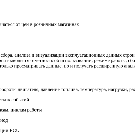
ичаться от цен в розничных магазинах
 сбора, анализа и визуализации эксплуатационных данных строит
 и выводится отчётность об использовании, режиме работы, сбоя
е только просматривать данные, но и получать расширенную анал
бороты двигателя, давление топлива, температура, нагрузки, ра
еских событий
асам, циклам работы
риод
рации ECU