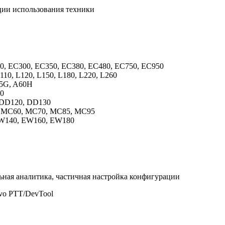
ии использования техники
0, EC300, EC350, EC380, EC480, EC750, EC950
110, L120, L150, L180, L220, L260
45G, A60H
90
 DD120, DD130
5, MC60, MC70, MC85, MC95
 EW140, EW160, EW180
ьная аналитика, частичная настройка конфигурации
vo PTT/DevTool