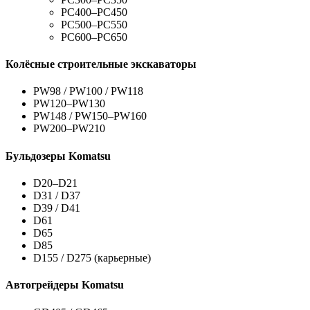
PC400–PC450
PC500–PC550
PC600–PC650
Колёсные строительные экскаваторы
PW98 / PW100 / PW118
PW120–PW130
PW148 / PW150–PW160
PW200–PW210
Бульдозеры Komatsu
D20–D21
D31 / D37
D39 / D41
D61
D65
D85
D155 / D275 (карьерные)
Автогрейдеры Komatsu