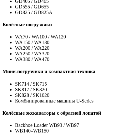
GD405 / GD465
GD555 / GD655
GD825 / GD825A
Колёсные погрузчики
WA70 / WA100 / WA120
WA150 / WA180
WA200 / WA220
WA250 / WA320
WA380 / WA470
Мини-погрузчики и компактная техника
SK714 / SK715
SK817 / SK820
SK828 / SK1020
Комбинированные машины U-Series
Колёсные экскаваторы с обратной лопатой
Backhoe Loader WB93 / WB97
WB140–WB150