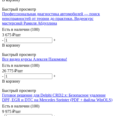
Быстрый просмотр
Профессиональная диагностика автомобилей — поиск
неисправностей от теории до практики. Видеокурс
мастерсикй Рамиля Абдуллина
Есть в наличии (100)
3 675
₽
/шт
-
+
В корзину
Быстрый просмотр
Все видео курсы Алексея Пахомова!
Есть в наличии (100)
26 775
₽
/шт
-
+
В корзину
Быстрый просмотр
Готовое решение для Delphi CRD2.x: Безопасное удаление
DPF, EGR и DTC на Mercedes Sprinter (PDF + файлы WinOLS)
Есть в наличии (100)
9 975
₽
/шт