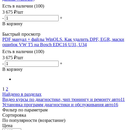
Есть в наличии (100)
3 675
₽
/шт
-
+
В корзину
Быстрый просмотр
PDF мануал + файлы WinOLS. Как удалить DPF, EGR, маски
ошибок VW T5 на Bosch EDC16 U31, U34
Есть в наличии (100)
3 675
₽
/шт
-
+
В корзину
1
2
Найдено в разделах
Видео курсы по диагностике, чип тюнингу и ремонту авто
11
Установка программ диагностики и обслуживания авто
16
Фильтр по параметрам
Сортировка
По популярности (возрастание)
Цена