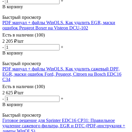
-
+
В корзину
Быстрый просмотр
PDF мануал + файлы WinOLS. Как удалить EGR, маски
ошибок Peugeot Boxer на Visteon DCU-102
Есть в наличии (100)
2 205
₽
/шт
-
+
В корзину
Быстрый просмотр
PDF мануал + файлы WinOLS. Как удалить сажевый DPF,
EGR, маски ошибок Ford, Peugeot, Citroen на Bosch EDC16
C34
Есть в наличии (100)
2 625
₽
/шт
-
+
В корзину
Быстрый просмотр
Готовое решение для Sprinter EDC16 CP31: Правильное
удаление сажевого фильтра, EGR и DTC (PDF-инструкция +
дампы WinOLS)