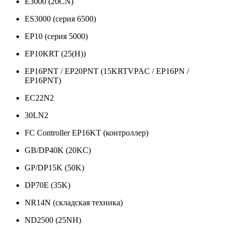
E3000 (20CN)
ES3000 (серия 6500)
EP10 (серия 5000)
EP10KRT (25(H))
EP16PNT / EP20PNT (15KRTVPAC / EP16PN /
EP16PNT)
EC22N2
30LN2
FC Controller EP16KT (контроллер)
GB/DP40K (20KC)
GP/DP15K (50K)
DP70E (35K)
NR14N (складская техника)
ND2500 (25NH)