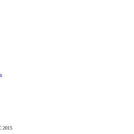
о
C 2015