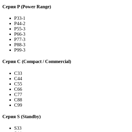
Серия P (Power Range)
P33-1
P44-2
P55-3
P66-3
P77-3
P88-3
P99-3
Серия C (Compact / Commercial)
C33
C44
C55
C66
C77
C88
C99
Серия S (Standby)
S33