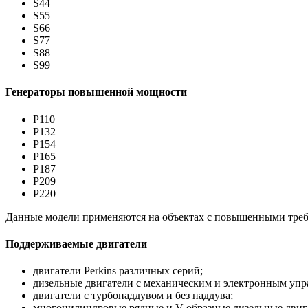
S44
S55
S66
S77
S88
S99
Генераторы повышенной мощности
P110
P132
P154
P165
P187
P209
P220
Данные модели применяются на объектах с повышенными требо
Поддерживаемые двигатели
двигатели Perkins различных серий;
дизельные двигатели с механическим и электронным упр
двигатели с турбонаддувом и без наддува;
многоцилиндровые рядные и V-образные дизельные двиг