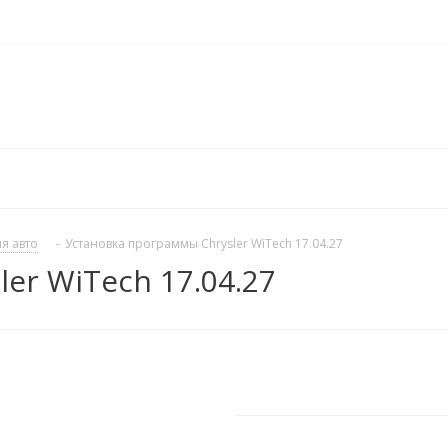
я авто
-
Установка программы Chrysler WiTech 17.04.27
er WiTech 17.04.27