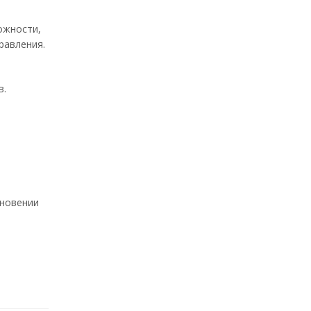
ожности,
равления.
в.
кновении