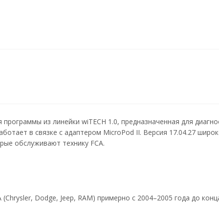
я программы из линейки wiTECH 1.0, предназначенная для диагно
Работает в связке с адаптером MicroPod II. Версия 17.04.27 широ
орые обслуживают технику FCA.
hrysler, Dodge, Jeep, RAM) примерно с 2004–2005 года до конц