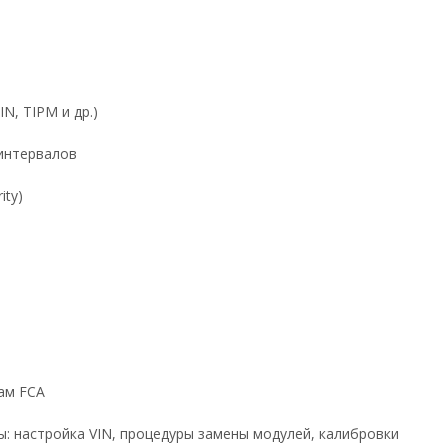
N, TIPM и др.)
 интервалов
ity)
ам FCA
ы: настройка VIN, процедуры замены модулей, калибровки