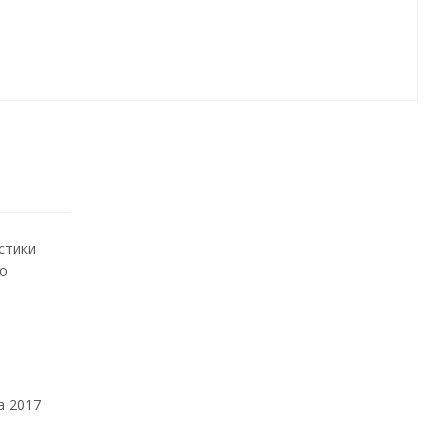
стики
ко
а 2017