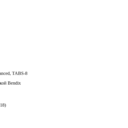
nced, TABS-8
кой Bendix
18)