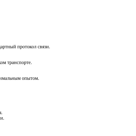
артный протокол связи.
ом транспорте.
нимальным опытом.
я.
и.