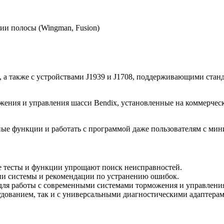
и полосы (Wingman, Fusion)
 а также с устройствами J1939 и J1708, поддерживающими станд
жения и управления шасси Bendix, установленные на коммерческ
ные функции и работать с программой даже пользователям с ми
 тесты и функции упрощают поиск неисправностей.
ии системы и рекомендации по устранению ошибок.
для работы с современными системами торможения и управлени
удованием, так и с универсальными диагностическими адаптерам